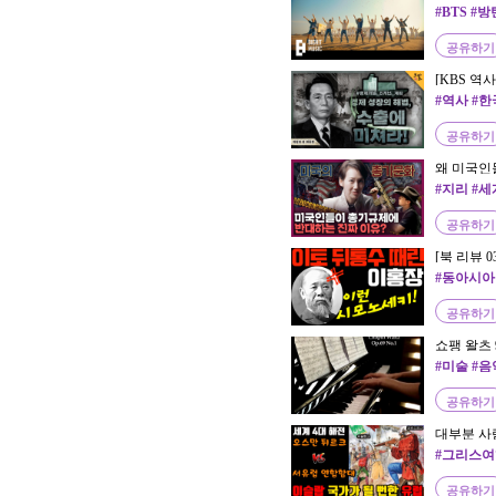
#BTS #
공유하기
[KBS 역
라!ㅣ KBS
#역사 #
공유하기
왜 미국인들
기 역사, 
#지리 #세
공유하기
[북 리뷰 
노세키 조약
#동아시아
ㅜ
공유하기
쇼팽 왈츠 9번
No.1)
#미술 #
바스키아 
공유하기
대부분 사
와 이슬람
#그리스여
해전 세계 
공유하기