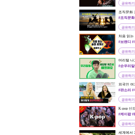
공유하기
조직문화 
Creator
#조직문화
공유하기
처음 읽는 
스키, 브랜
#브랜디 
한 이것은
공유하기
머리털 나고
옥문아)
#순우리말
공유하기
외국인 여
을 처음으로 본
#판소리 
공유하기
K-pop
#케이팝 #B
공유하기
세계에서 가