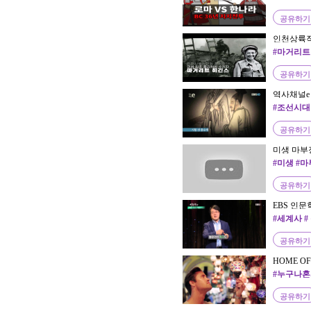
공유하기
인천상륙작
자가 된 
#마거리트
#korean
공유하기
역사채널e - 
#조선시대
공유하기
미생 마부
#미생 #마
공유하기
EBS 인문
"갈릴레오
#세계사 
공유하기
HOME OF
드 바자르
#누구나혼
창 #터키
공유하기