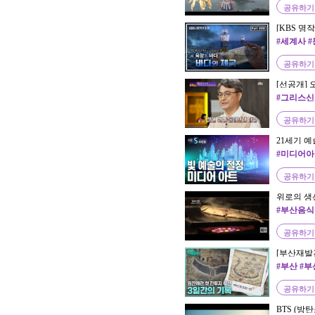
공유하기
[KBS 명
ㅛㄱㅁㅏㅇ
#세계사 
린 향신료 
공유하기
[선공개]
오가는 사랑
#그리스신
(jtbclectur
공유하기
21세기 예
이언스
#미디어아
공유하기
위로의 생선
#부산음식
공유하기
[부산재발
| KBS 방
#부산 #부
공유하기
BTS (방탄소년