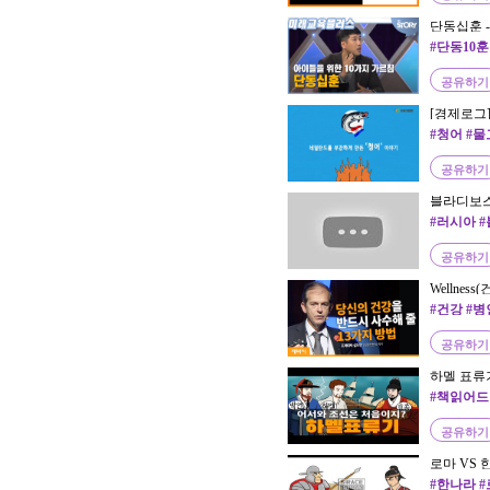
단동십훈 
#단동10
공유하기
[경제로그
회
#청어 #
공유하기
블라디보스
려드릴게
#러시아 
공유하기
Wellne
살드만 심장
#건강 #병
서울인문
공유하기
하멜 표류기
#책읽어드
공유하기
로마 VS 
#한나라 