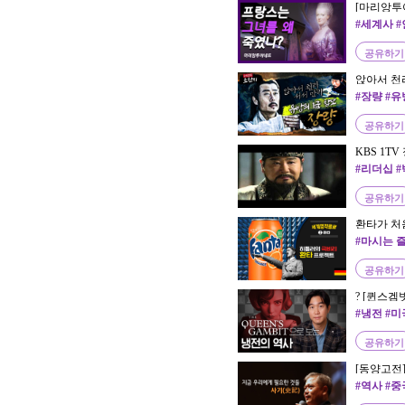
[마리앙투아
불편한 진
#세계사 #
여성 #대도
공유하기
앉아서 천
초한지⑪ 
#장량 #유
공유하기
KBS 1T
#리더십 
공유하기
환타가 처
#마시는 
공유하기
? [퀸스
플릭스 추
#냉전 #미
공유하기
[동양고전
영수 교수)
#역사 #중