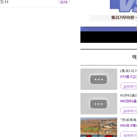
도서
1174
역
(충격) 이
'포타폭' | 
#기원 #고
공유하기
비잔티움(
삭ver.) 
#비잔티움
공유하기
“전세계에
과 멕시코
#미국 #
공유하기