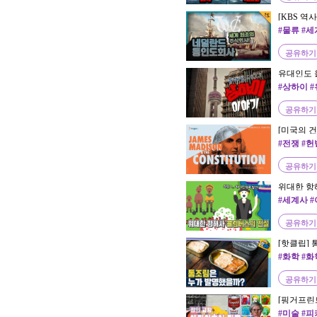
[KBS 역
드 동인도회
#물류 #세
공유하기
유대인도 
#상하이 #
국 #서순 
공유하기
[미국의 
#전쟁 #
공유하기
위대한 항
#세계사 #
공유하기
[핫클립] 
#화학 #
공유하기
[핑거프린
Andy Warho
#미술 #