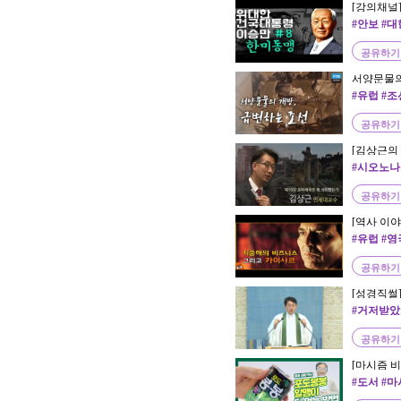
[강의채널
사)
#안보 #대
공유하기
서양문물의 
#유럽 #조
공유하기
[김상근의 
왜 쇠퇴했
#시오노
공유하기
[역사 이
(너무 재밌
#유럽 #영
공유하기
[성경직썰]
#거저받았
공유하기
[마시즘 
법
#도서 #