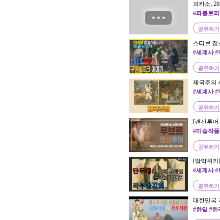
피카소, 20
Picasso?)
#파블로피
공유하기
스티브 잡
부도 팔았
#세계사 
텐베르크 
공유하기
제국주의 시
역사 25부
#세계사 
공유하기
[랜선투어 
#미술작품
술작품
공유하기
[알약위키
#세계사 
#교양세계
공유하기
대한민국 
스모
#한일 #