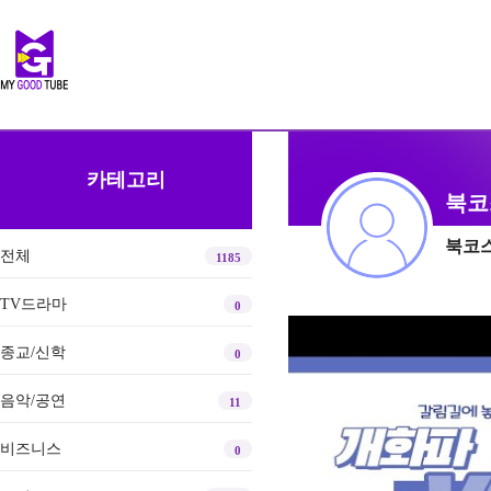
카테고리
북코
북코
전체
1185
TV드라마
0
종교/신학
0
음악/공연
11
비즈니스
0