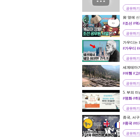
쟁
공유하기
왕 옆에 신
원 계급도
#조선 #
한국사 #양
공유하기
가우디는 
#가우디 
리 #니체 
공유하기
세계테마기행 
중심, 옴파
#여행 #
문명
공유하기
5. 부의 
#명화 #
공유하기
중국, 서
#중국 #미
공유하기