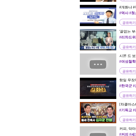
#개화냐 
~#위정척
#역사 #
민운동 #
공유하기
'끝없는 부산
산MBC
#리차드위트
민 #전쟁
공유하기
시몬 드 
철학 | 서양
#여성철학
공유하기
항일 무장
사령관ㅣ김
#한국군 
공유하기
[차클마스
치적 욕심
#기독교 
교수｜JTBC
#종교
공유하기
커피, 악마
#커피 #