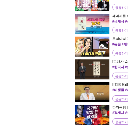
공유하기
세계사를 
#세계사 
공유하기
우리나라 
의 역사1
#동물 #
공유하기
[고대사 숨
#한국사 
공유하기
[[강동경
소화기내
#미생물 
라 #홍역
공유하기
한자동맹｜
#경제사 
공유하기