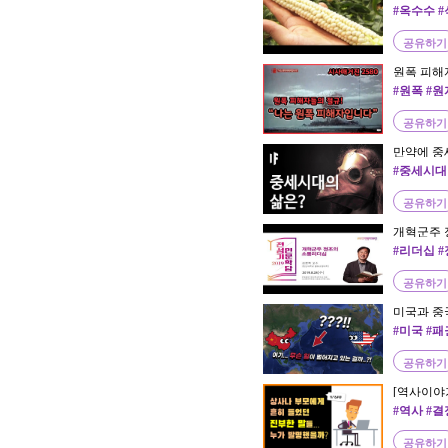
이언스
#옥수수 
공유하기
원폭 피해
#원폭 #
공유하기
만약에 중세
Korea
#중세시대
공유하기
개혁군주 
#리더십 
공유하기
미국과 중
#미국 #패
공유하기
[역사이야기
사나 부모
#역사 #
했을까?
#현대사 
공유하기